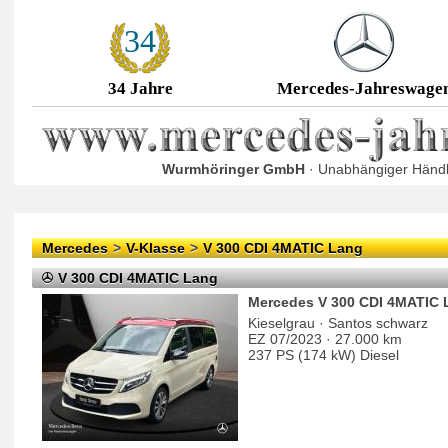
34
34 Jahre
Mercedes-Jahreswage
Wurmhöringer GmbH
· Unabhängiger Händl
Mercedes
>
V-Klasse
>
V 300 CDI 4MATIC Lang
V 300 CDI 4MATIC Lang
Mercedes V 300 CDI 4MATIC 
Kieselgrau · Santos schwarz
EZ 07/2023 · 27.000 km
237 PS (174 kW) Diesel