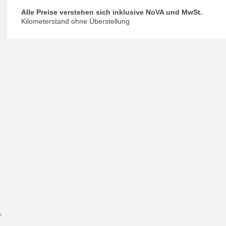
Al­le Prei­se ver­ste­hen sich in­klu­si­ve No­VA und MwSt.
Ki­lo­me­ter­stand oh­ne Über­stel­lung