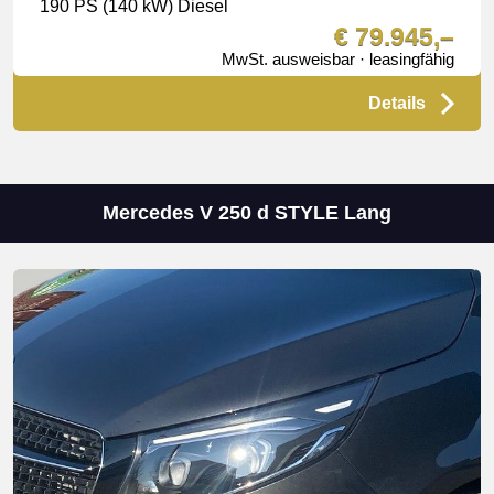
190 PS (140 kW) Diesel
€ 79.945,–
MwSt. ausweisbar · leasingfähig
Details
Mercedes V 250 d STYLE Lang