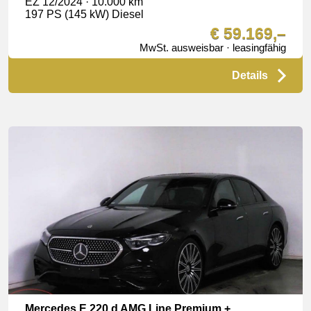
EZ 12/2024 · 10.000 km
197 PS (145 kW) Diesel
€ 59.169,–
MwSt. ausweisbar · leasingfähig
Details
Mercedes E 220 d AMG Line Premium +