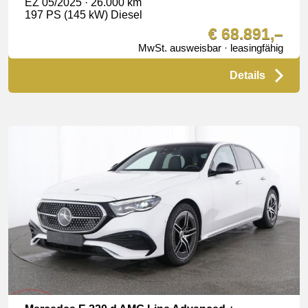
EZ 05/2025 · 26.000 km
197 PS (145 kW) Diesel
€ 68.891,–
MwSt. ausweisbar · leasingfähig
Details