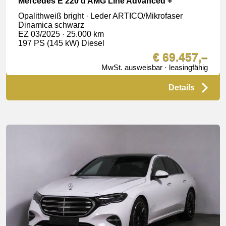
Mercedes E 220 d AMG Line Advanced +
Opalithweiß bright · Leder ARTICO/Mikrofaser
Dinamica schwarz
EZ 03/2025 · 25.000 km
197 PS (145 kW) Diesel
€ 69.457,–
MwSt. ausweisbar · leasingfähig
Details