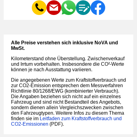
Al­le Prei­se ver­ste­hen sich in­klu­si­ve No­VA und
MwSt.
Ki­lo­me­ter­stand oh­ne Über­stel­lung. Zwi­schen­ver­kauf
und Irr­tum vor­be­hal­ten. Ins­be­son­de­re die CO²-Wer­te
kön­nen je nach Aus­stat­tung va­ri­ie­ren.
Die an­ge­ge­be­nen Wer­te zum Kraft­stoff­ver­brauch und
zur CO2-Emis­si­on ent­sp­re­chen dem Mess­ver­fah­ren
Richt­li­nie 80/1268/EWG (kom­bi­nier­ter Ver­brauch).
Die An­ga­ben be­zie­hen sich nicht auf ein ein­zel­nes
Fahr­zeug und sind nicht Be­stand­teil des An­ge­bots,
son­dern die­nen al­lein Ver­gleichs­zwe­cken zwi­schen
den Fahr­zeug­ty­pen. Wei­te­re In­fos zu die­sem The­ma
fin­den sie im
Leit­fa­den zum Kraft­stoff­ver­brauch und
CO2-Emis­si­o­nen
(PDF).