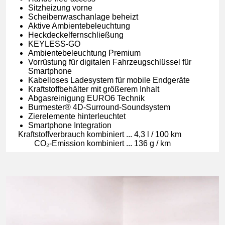
Sitzheizung vorne
Scheibenwaschanlage beheizt
Aktive Ambientebeleuchtung
Heckdeckelfernschließung
KEYLESS-GO
Ambientebeleuchtung Premium
Vorrüstung für digitalen Fahrzeugschlüssel für
Smartphone
Kabelloses Ladesystem für mobile Endgeräte
Kraftstoffbehälter mit größerem Inhalt
Abgasreinigung EURO6 Technik
Burmester® 4D-Surround-Soundsystem
Zierelemente hinterleuchtet
Smartphone Integration
Kraft­stoff­ver­brauch kom­bi­niert
...
4,3 l / 100 km
CO₂-Emis­si­on kom­bi­niert
...
136 g / km