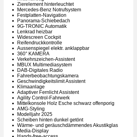
Zierelement hinterleuchtet
Mercedes-Benz Notrufsystem
Festplatten-Navigation
Panorama-Schiebedach
9G-TRONIC Automatik
Lenkrad heizbar
Widescreen Cockpit
Reifendruckkontrolle
Aussenspiegel elektr. anklappbar
360° KAMERA
Verkehrszeichen-Assistent
MBUX Multimediasystem
DAB-Digitales Radio
Fahrerbeobachtungskamera
Geschwindigkeitslimit Assistent
Klimaanlage
Adaptiver Fernlicht Assistent
Agility Control-Fahrwerk
Mittelkonsole Holz Esche schwarz offenporig
AMG-Styling
Modelljahr 2025
Scheiben hinten dunkel getönt
Wärme- und geräuschdämmendes Akustikglas
Media-Display
Hands-free-access