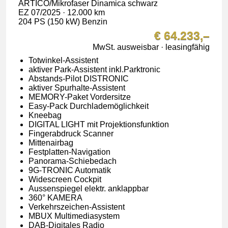
ARTICO/Mikrofaser Dinamica schwarz
EZ 07/2025 · 12.000 km
204 PS (150 kW) Benzin
€ 64.233,–
MwSt. ausweisbar · leasingfähig
Totwinkel-Assistent
aktiver Park-Assistent inkl.Parktronic
Abstands-Pilot DISTRONIC
aktiver Spurhalte-Assistent
MEMORY-Paket Vordersitze
Easy-Pack Durchlademöglichkeit
Kneebag
DIGITAL LIGHT mit Projektionsfunktion
Fingerabdruck Scanner
Mittenairbag
Festplatten-Navigation
Panorama-Schiebedach
9G-TRONIC Automatik
Widescreen Cockpit
Aussenspiegel elektr. anklappbar
360° KAMERA
Verkehrszeichen-Assistent
MBUX Multimediasystem
DAB-Digitales Radio