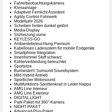
Fahrerbeobachtungskamera
Klimaanlage
Adaptiver Fernlicht Assistent
Agility Control-Fahrwerk
Modelljahr 2026
Scheiben hinten dunkel getönt
Media-Display
Sitzheizung vorne
KEYLESS-GO
Ambientebeleuchtung Premium
Kabelloses Ladesystem für mobile Endgeräte
Smartphone Integration
Innenhimmel Stoff schwarz
Kühlerverkleidung beleuchtet
Sportsitze
Burmester® Surround-Soundsystem
Mild Hybrid Antrieb
Sportlicher Motorsound
Multifunktions-Sportlenkrad in Leder Nappa
AMG Line Interieur
AMG Line Exterieur
DIGITAL LIGHT
Park-Paket mit 360°-Kamera
NIGHT-PAKET
Advanced-Plus-Paket