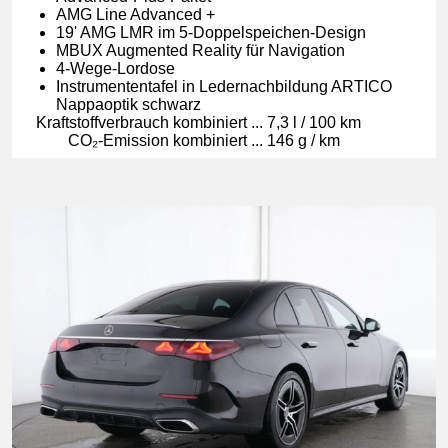
AMG Line Advanced +
19' AMG LMR im 5-Doppelspeichen-Design
MBUX Augmented Reality für Navigation
4-Wege-Lordose
Instrumententafel in Ledernachbildung ARTICO
Nappaoptik schwarz
Kraft­stoff­ver­brauch kom­bi­niert
...
7,3 l / 100 km
CO₂-Emis­si­on kom­bi­niert
...
146 g / km