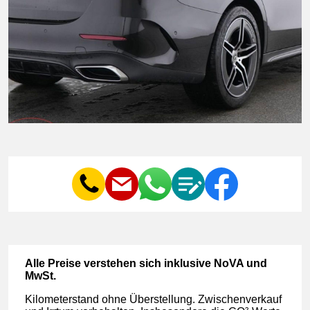
Al­le Prei­se ver­ste­hen sich in­klu­si­ve No­VA und
MwSt.
Ki­lo­me­ter­stand oh­ne Über­stel­lung. Zwi­schen­ver­kauf