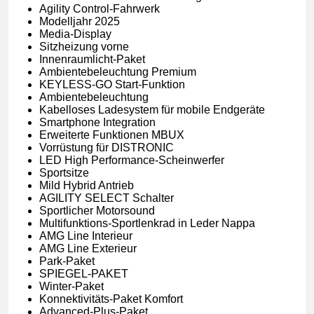
Agility Control-Fahrwerk
Modelljahr 2025
Media-Display
Sitzheizung vorne
Innenraumlicht-Paket
Ambientebeleuchtung Premium
KEYLESS-GO Start-Funktion
Ambientebeleuchtung
Kabelloses Ladesystem für mobile Endgeräte
Smartphone Integration
Erweiterte Funktionen MBUX
Vorrüstung für DISTRONIC
LED High Performance-Scheinwerfer
Sportsitze
Mild Hybrid Antrieb
AGILITY SELECT Schalter
Sportlicher Motorsound
Multifunktions-Sportlenkrad in Leder Nappa
AMG Line Interieur
AMG Line Exterieur
Park-Paket
SPIEGEL-PAKET
Winter-Paket
Konnektivitäts-Paket Komfort
Advanced-Plus-Paket