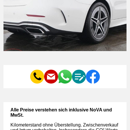
Al­le Prei­se ver­ste­hen sich in­klu­si­ve No­VA und
MwSt.
Ki­lo­me­ter­stand oh­ne Über­stel­lung. Zwi­schen­ver­kauf