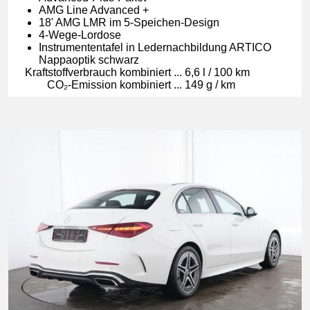
AMG Line Advanced +
18' AMG LMR im 5-Speichen-Design
4-Wege-Lordose
Instrumententafel in Ledernachbildung ARTICO
Nappaoptik schwarz
Kraft­stoff­ver­brauch kom­bi­niert
...
6,6 l / 100 km
CO₂-Emis­si­on kom­bi­niert
...
149 g / km