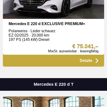
Mercedes E 220 d EXCLUSIVE PREMIUM+
Polarweiss · Leder schwarz
EZ 02/2025 · 20.000 km
197 PS (145 kW) Diesel
€ 75.041,–
MwSt. ausweisbar · leasingfähig
Details
Mercedes E 220 d T