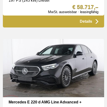
197 PS (145 kW) Diesel
€ 58.717,–
MwSt. ausweisbar · leasingfähig
Details
Mercedes E 220 d AMG Line Advanced +