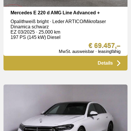
Mercedes E 220 d AMG Line Advanced +
Opalithweiß bright · Leder ARTICO/Mikrofaser
Dinamica schwarz
EZ 03/2025 · 25.000 km
197 PS (145 kW) Diesel
€ 69.457,–
MwSt. ausweisbar · leasingfähig
Details