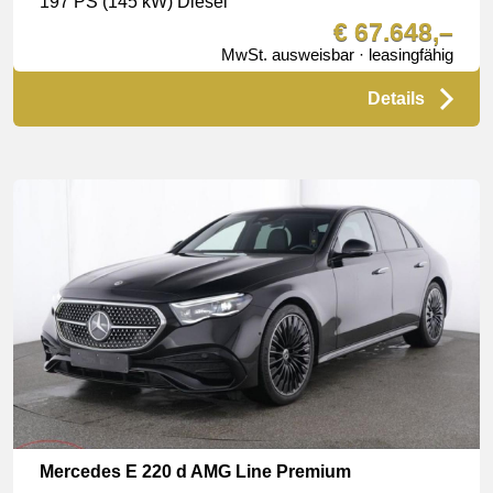
197 PS (145 kW) Diesel
€ 67.648,–
MwSt. ausweisbar · leasingfähig
Details
Mercedes E 220 d AMG Line Premium