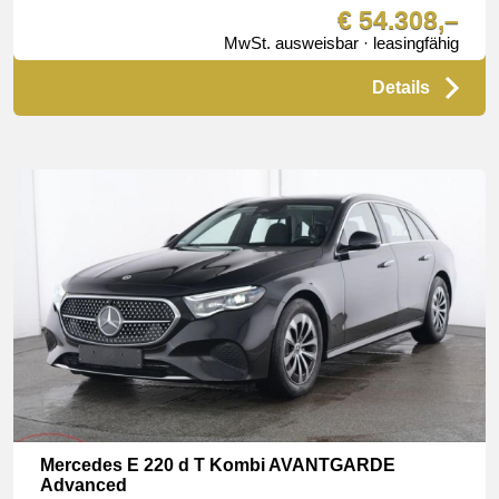
€ 54.308,–
MwSt. ausweisbar · leasingfähig
Details
Mercedes E 220 d T Kombi AVANTGARDE
Advanced