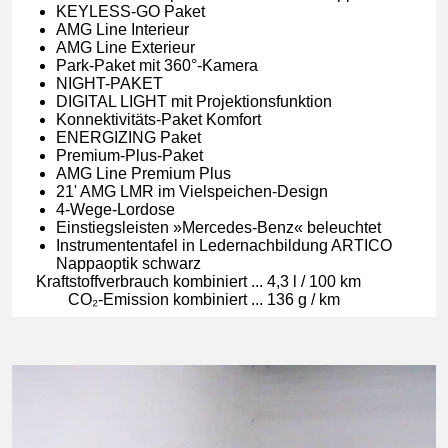
KEYLESS-GO Paket
AMG Line Interieur
AMG Line Exterieur
Park-Paket mit 360°-Kamera
NIGHT-PAKET
DIGITAL LIGHT mit Projektionsfunktion
Konnektivitäts-Paket Komfort
ENERGIZING Paket
Premium-Plus-Paket
AMG Line Premium Plus
21' AMG LMR im Vielspeichen-Design
4-Wege-Lordose
Einstiegsleisten »Mercedes-Benz« beleuchtet
Instrumententafel in Ledernachbildung ARTICO
Nappaoptik schwarz
Kraft­stoff­ver­brauch kom­bi­niert
...
4,3 l / 100 km
CO₂-Emis­si­on kom­bi­niert
...
136 g / km